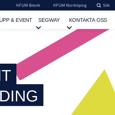
KFUM Brevik
KFUM Norrköping
Sök
UPP & EVENT
SEGWAY
KONTAKTA OSS
NT
DING