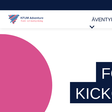
ÄVENTY
F
KIC