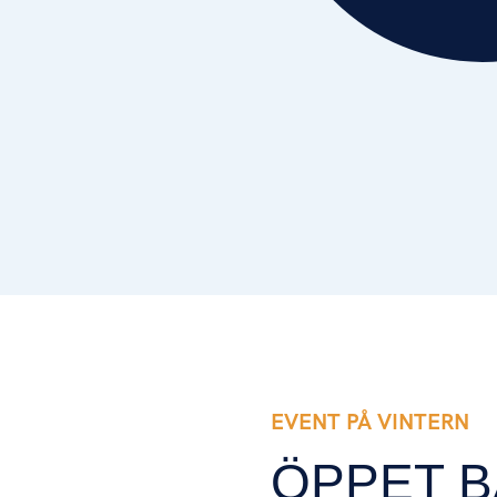
Event på vintern
EVENT PÅ VINTERN
ÖPPET B