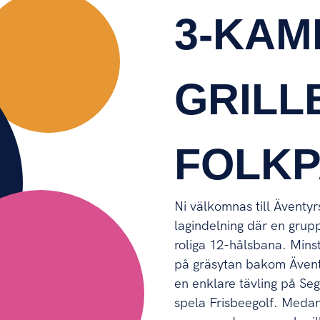
3-KAM
GRILL
FOLK
Ni välkomnas till Äventyr
lagindelning där en grup
roliga 12-hålsbana. Minst
på gräsytan bakom Ävent
en enklare tävling på S
spela Frisbeegolf. Medan