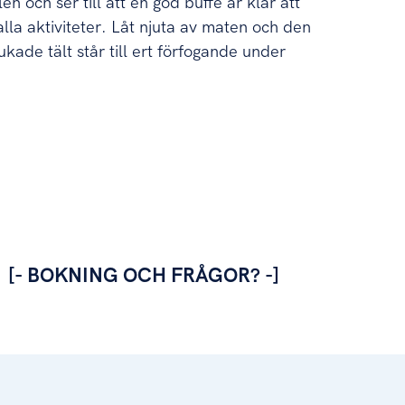
n och ser till att en god buffé är klar att
alla aktiviteter. Låt njuta av maten och den
ukade tält står till ert förfogande under
[- BOKNING OCH FRÅGOR? -]