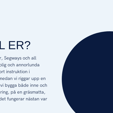
L ER?
r, Segways och all
rolig och annorlunda
rt instruktion i
 medan vi riggar upp en
 vi bygga både inne och
ering, på en gräsmatta,
 det fungerar nästan var