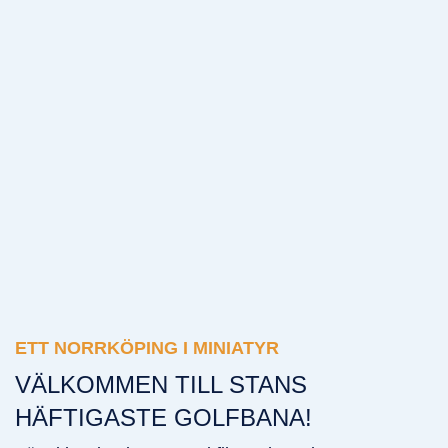
ETT NORRKÖPING I MINIATYR
ETT NORRKÖPING I MINIATYR
VÄLKOMMEN TILL STANS
HÄFTIGASTE GOLFBANA!