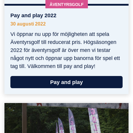
KATEGORI:
ÄVENTYRSGOLF
Pay and play 2022
Pay and play 2022
30 augusti 2022
Vi öppnar nu upp för möjligheten att spela
Äventyrsgolf till reducerat pris. Högsäsongen
2022 för äventyrsgolf är över men vi testar
något nytt och öppnar upp banorna för spel ett
tag till. Välkommen till pay and play!
Pay and play