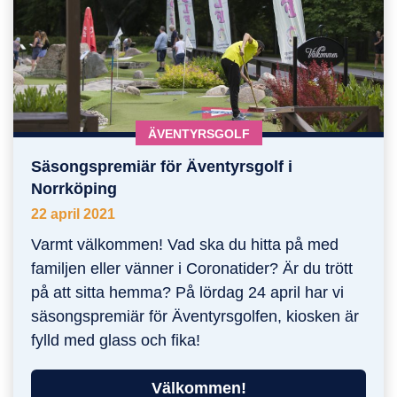
KATEGORI:
ÄVENTYRSGOLF
Säsongspremiär för Äventyrsgolf i
Säsongspremiär för Äventyrsgolf i Norrköping
Norrköping
22 april 2021
Varmt välkommen! Vad ska du hitta på med
familjen eller vänner i Coronatider? Är du trött
på att sitta hemma? På lördag 24 april har vi
säsongspremiär för Äventyrsgolfen, kiosken är
fylld med glass och fika!
Välkommen!