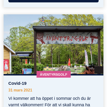
KATEGORI:
ÄVENTYRSGOLF
Covid-19
Covid-19
31 mars 2021
Vi kommer att ha öppet i sommar och du är
varmt välkommen! För att vi skall kunna ha